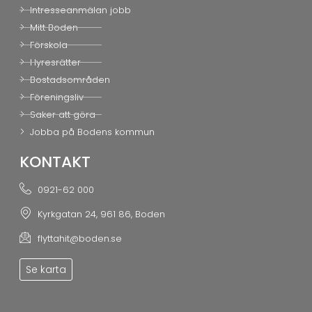
Intresseanmälan jobb
Mitt Boden
Förskola
Hyresrätter
Bostadsområden
Föreningsliv
Saker att göra
Jobba på Bodens kommun
KONTAKT
0921-62 000
Kyrkgatan 24, 961 86, Boden
flyttahit@boden.se
Se karta