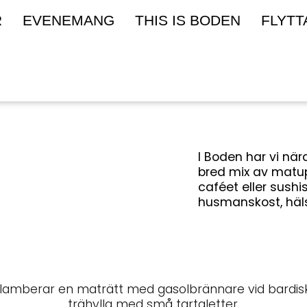
R
EVENEMANG
THIS IS BODEN
FLYTT
I Boden har vi nära
bred mix av matup
caféet eller sushis
husmanskost, häls