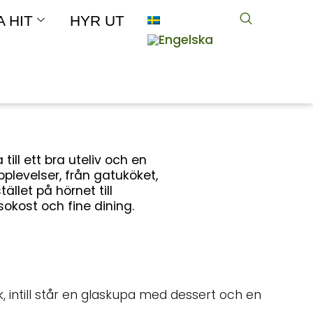
A HIT
HYR UT
 till ett bra uteliv och en
plevelser, från gatuköket,
tället på hörnet till
okost och fine dining.