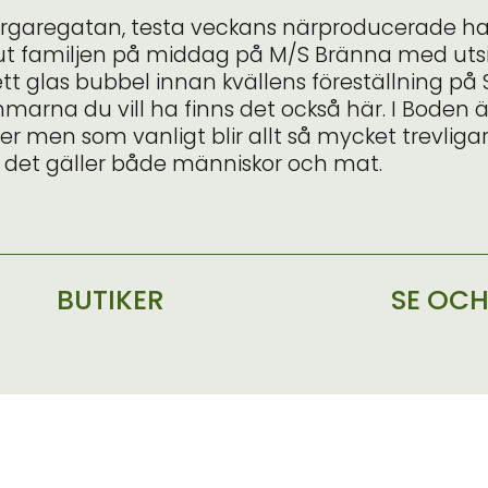
rgaregatan, testa veckans närproducerade
ha
 ut familjen på middag på M/S Bränna med utsi
 ett glas bubbel innan kvällens föreställning på
arna du vill ha finns det också här. I Boden är
er men som vanligt blir allt så mycket trevliga
a, det gäller både människor och mat.
BUTIKER
SE OC