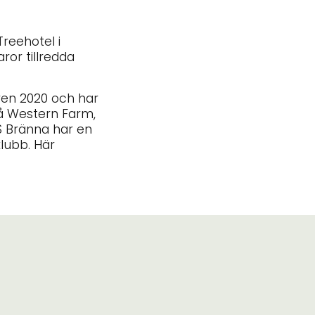
reehotel i
ror tillredda
ren 2020 och har
 på Western Farm,
S Bränna har en
lubb. Här