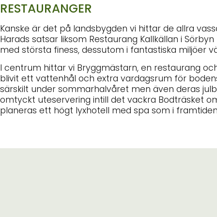
RESTAURANGER
Kanske är det på landsbygden vi hittar de allra vas
Harads satsar liksom Restaurang Kallkällan i Sörby
med största finess, dessutom i fantastiska miljöer v
I centrum hittar vi Bryggmästarn, en restaurang o
blivit ett vattenhål och extra vardagsrum för bodensa
särskilt under sommarhalvåret men även deras julbo
omtyckt uteservering intill det vackra Bodträsket 
planeras ett högt lyxhotell med spa som i framtiden