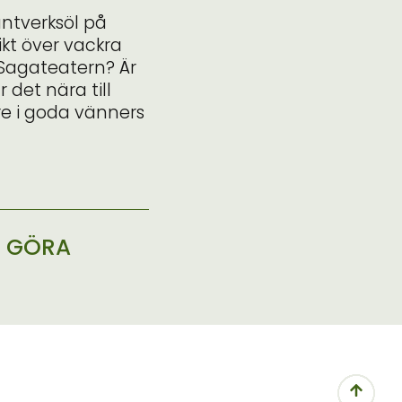
ntverksöl
på
kt över vackra
Sagateatern
? Är
 det nära till
re i goda vänners
H GÖRA