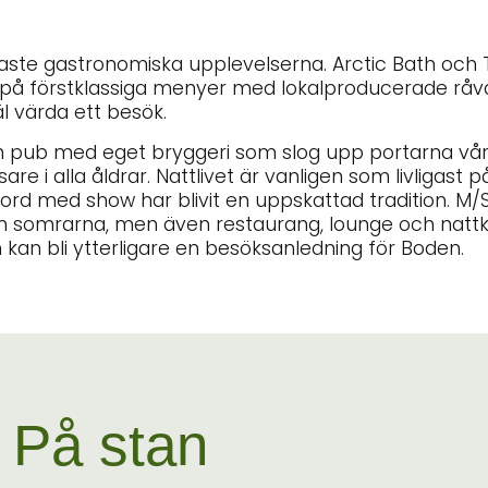
saste gastronomiska upplevelserna. Arctic Bath och T
n på förstklassiga menyer med lokalproducerade råva
äl värda ett besök.
ch pub med eget bryggeri som slog upp portarna vå
re i alla åldrar. Nattlivet är vanligen som livligast
rd med show har blivit en uppskattad tradition. M/
om somrarna, men även restaurang, lounge och nattk
 kan bli ytterligare en besöksanledning för Boden.
På stan