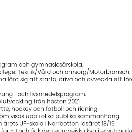
program och gymnasiesärskola.
ollege: Teknik/Vård och omsorg/Motorbransch.
lära sig att starta, driva och avveckla ett fö
aurang- och livsmedelsprogram.
veckling från hösten 2021.
ytte, hockey och fotboll och ridning.
som visas upp i olika publika sammanhang.
h årets UF-skola i Norrbotten läsåret 18/19.
 EU och fick den europeiska kvalitetsutmärke