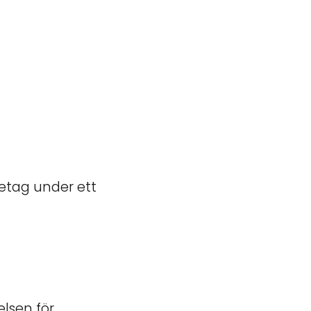
retag under ett
lsen för