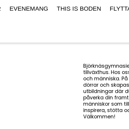
R
EVENEMANG
THIS IS BODEN
FLYTT
Björknäsgymnasie
tillväxthus. Hos o
och människa. På
dörrar och skapas
utbildningar där d
påverka din framti
människor som t
inspirera, stötta
Välkommen!