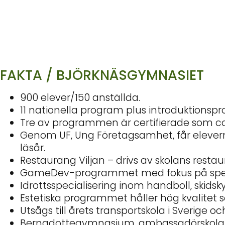
FAKTA / BJÖRKNÄSGYMNASIET
900 elever/150 anställda.
11 nationella program plus introduktions
Tre av programmen är certifierade som c
Genom UF, Ung Företagsamhet, får eleverna 
läsår.
Restaurang Viljan – drivs av skolans rest
GameDev-programmet med fokus på spelut
Idrottsspecialisering inom handboll, skidsk
Estetiska programmet håller hög kvalitet 
Utsågs till årets transportskola i Sverige oc
Bernadottegymnasium, ambassadörskola för