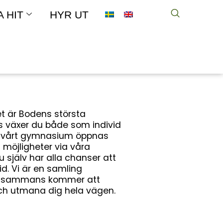
A HIT
HYR UT
t är Bodens största
ss växer du både som individ
 vårt gymnasium öppnas
 möjligheter via våra
u själv har alla chanser att
d. Vi är en samling
illsammans kommer att
 och utmana dig hela vägen.