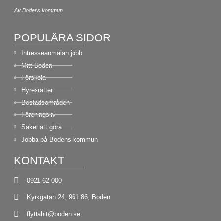
Av Bodens kommun
POPULÄRA SIDOR
Intresseanmälan jobb
Mitt Boden
Förskola
Hyresrätter
Bostadsområden
Föreningsliv
Saker att göra
Jobba på Bodens kommun
KONTAKT
0921-62 000
Kyrkgatan 24, 961 86, Boden
flyttahit@boden.se