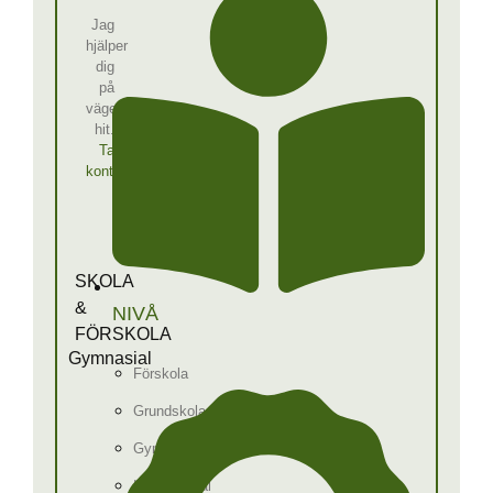
Jag
hjälper
dig
på
vägen
hit.
Ta
kontakt
SKOLA
&
NIVÅ
FÖRSKOLA
Gymnasial
Förskola
Grundskola
Gymnasium
International