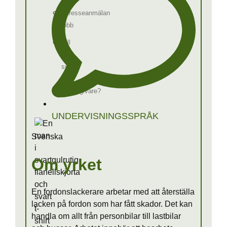
Intresseanmälan
jobb
Vill
du
synas
som
arbetsgivare?
UNDERVISNINGSSPRÅK
Svenska
Om yrket
En fordonslackerare arbetar med att återställa
lacken på fordon som har fått skador. Det kan
handla om allt från personbilar till lastbilar