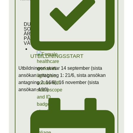
DU
SOM
ÄR
PÅ
VÄG
UTBILDNINGSSTART
Utbildningen startar 14 september (sista
ansökan antagning 1: 21/6, sista ansökan
antagning 2: 16/8), 16 november (sista
ansökan 4/10)