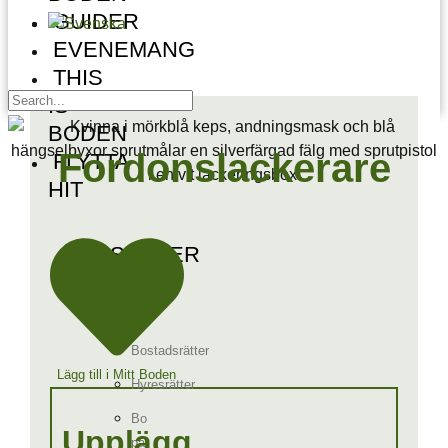
GUIDER
EVENEMANG
THIS
IS
BODEN
Fordonslackerare
FLYTTA
HIT
BOSTÄDER
Bygga
nytt
Bostadsrätter
Lägg till i Mitt Boden
Hyresrätter
Bo
Upplägg
på