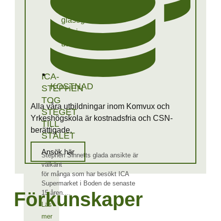
ICA-
KOSTNAD
STEPHEN
TOG
Alla våra utbildningar inom Komvux och
STEGET
Yrkeshögskola är kostnadsfria och CSN-
TILL
berättigade.
STÅLET
Ansök här
Stephen Sinnetts glada ansikte är
välkänt
för många som har besökt ICA
Supermarket i Boden de senaste
Förkunskaper
15 åren.…
Läs
mer