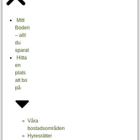
Mitt
Boden
– allt
du
sparat
Hitta
en
plats
att bo
på
Våra
bostadsområden
Hyresrätter