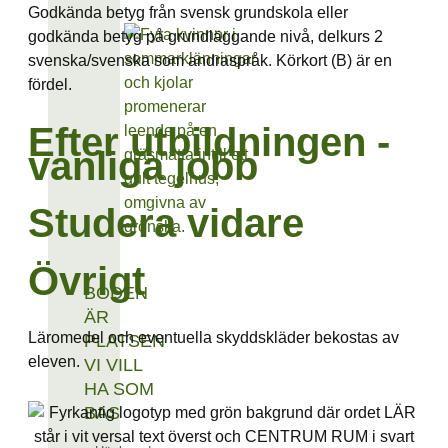
Godkända betyg från svensk grundskola eller
godkända betyg på grundläggande nivå, delkurs 2
svenska/svenska som andraspråk. Körkort (B) är en
fördel.
Efter utbildningen -
vanliga jobb
Studera vidare
Övrigt
BODEN
ÄR
Läromedel och eventuella skyddskläder bekostas av
PLATSEN
eleven.
VI VILL
HA SOM
BAS