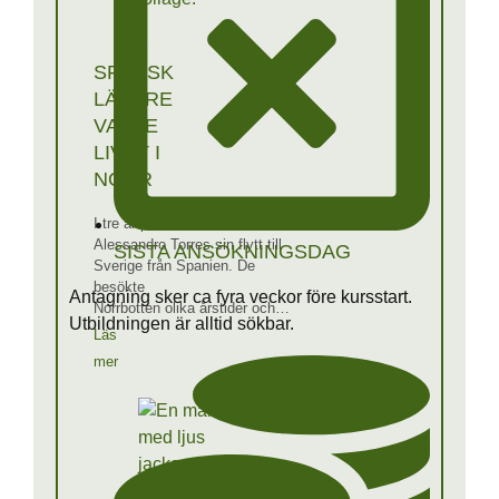
SPANSK
LÄKARE
VALDE
LIVET I
NORR
I tre år planerade Janina och
Alessandro Torres sin flytt till
SISTA ANSÖKNINGSDAG
Sverige från Spanien. De
besökte
Antagning sker ca fyra veckor före kursstart.
Norrbotten olika årstider och…
Utbildningen är alltid sökbar.
Läs
mer