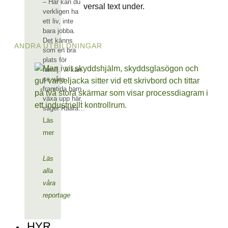
– Här kan du
verkligen ha
ett liv, inte
bara jobba.
Det känns
ANDRA UTBILDNINGAR
som en bra
plats för
familj. Vi kan
se våra
framtida barn
växa upp här,
säger Raafa…
Läs
mer
Läs
alla
våra
reportage
HYR