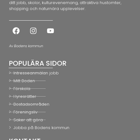
ditt jobb, skolor, kulturevenemang, attraktiva hustomter,
shopping och naturnära upplevelser.
Av Bodens kommun
POPULÄRA SIDOR
Intresseanmälan jobb
Mitt Boden
Förskola
Hyresrätter
Bostadsområden
Föreningsliv
Saker att göra
Jobba på Bodens kommun