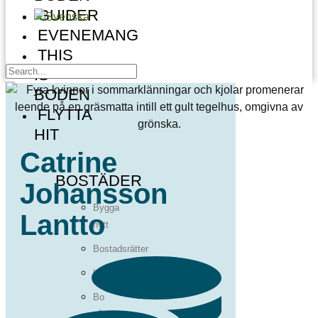
GUIDER
EVENEMANG
THIS
IS
BODEN
FLYTTA
HIT
Catrine
BOSTÄDER
Johansson
Bygga
Lantto
nytt
Bostadsrätter
Hyresrätter
Bo
på