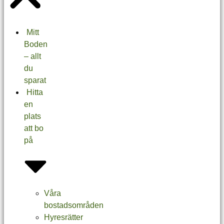
Mitt
Boden
– allt
du
sparat
Hitta
en
plats
att bo
på
Våra
bostadsområden
Hyresrätter