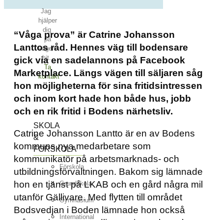
Jag
hjälper
dig
“Våga prova” är Catrine Johansson
på
Lanttos råd. Hennes väg till bodensare
vägen
hit.
gick via en sadelannons på Facebook
Ta
Marketplace. Längs vägen till säljaren såg
kontakt
hon möjligheterna för sina fritidsintressen
och inom kort hade hon både hus, jobb
och en rik fritid i Bodens närhetsliv.
SKOLA
Catrine Johansson Lantto är en av Bodens
&
kommuns nya medarbetare som
FÖRSKOLA
kommunikatör på arbetsmarknads- och
Förskola
utbildningsförvaltningen. Bakom sig lämnade
hon en tjänst på LKAB och en gård några mil
Grundskola
utanför Gällivare. Med flytten till området
Gymnasium
Bodsvedjan i Boden lämnade hon också
International