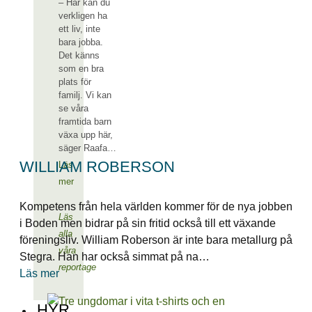
– Här kan du
verkligen ha
ett liv, inte
bara jobba.
Det känns
som en bra
plats för
familj. Vi kan
se våra
framtida barn
växa upp här,
säger Raafa…
WILLIAM ROBERSON
Läs
mer
Kompetens från hela världen kommer för de nya jobben
Läs
i Boden men bidrar på sin fritid också till ett växande
alla
föreningsliv. William Roberson är inte bara metallurg på
våra
Stegra. Han har också simmat på na…
reportage
Läs mer
HYR