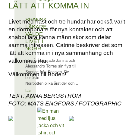
LÄTT ATT KOMMA IN
SPANSK
Livet med häst och tre hundar har också varit
LÄKARE
en dörröppnare för nya kontakter och att
VALDE
snabbt lära känna människor som delar
LIVET I
samma intressen. Catrine beskriver det som
NORR
lätt att komma in i nya sammanhang och
välkomnas här.
I tre år planerade Janina och
Alessandro Torres sin flytt till
Sverige från Spanien. De
Välkommen till Boden!
besökte
Norrbotten olika årstider och…
Läs
TEXT: ANNA BERGSTRÖM
mer
FOTO: MATS ENGFORS / FOTOGRAPHIC