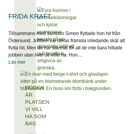
FRIDA KRAFT
Tillsammans med sambon Simon flyttade hon hit från
Östersund. Jobben var deras främsta inledande skäl att
flytta hit. Men de har stannat för att de inte bara hittade
jobben utan livet de ville ha. Hon…
Läs mer
BODEN
ÄR
PLATSEN
VI VILL
HA SOM
BAS