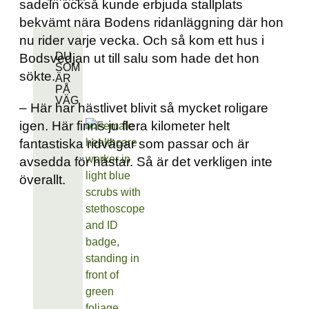
sadeln också kunde erbjuda stallplats
bekvämt nära Bodens ridanläggning där hon
nu rider varje vecka. Och så kom ett hus i
DU
Bodsvedjan ut till salu som hade det hon
SOM
sökte.
ÄR
PÅ
VÄG
– Här har hästlivet blivit så mycket roligare
igen. Här finns ju flera kilometer helt
fantastiska ridvägar som passar och är
avsedda för hästar. Så är det verkligen inte
överallt.