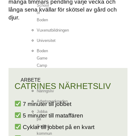
många timmars pendling varje vecka och
School
långa sena kvällar för skötsel av gård och
of
djur.
Boden
Vuxenutbildningen
Universitet
Boden
Game
Camp
ARBETE
CATRINES NÄRHETSLIV
Näringsliv
Arbetsmarknaden
7 minuter till jobbet
Jobba
5 minuter till mataffären
på
Cyklar till jobbet på en kvart
Bodens
kommun