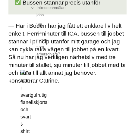
Bussen stannar precis utanför
Intresseanmälan
jobb
— Här i Boden har jag fått ett enklare liv helt
Vill
du
enkelt. Fem minuter till ICA, bussen till jobbet
synas
stannar i princip utanför mitt garage och jag
som
kan cykla raka vägen till jobbet på en kvart.
arbetsgivare?
Så nu har jag verkligen närhetsliv med tre
minuter till stallet, sju minuter till jobbet med bil
och nära till allt annat jag behöver,
konstaterar Catrine.