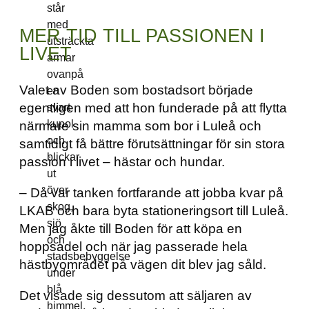
MER TID TILL PASSIONEN I
LIVET
Valet av Boden som bostadsort började
egentligen med att hon funderade på att flytta
närmare sin mamma som bor i Luleå och
samtidigt få bättre förutsättningar för sin stora
passion i livet – hästar och hundar.
– Då var tanken fortfarande att jobba kvar på
LKAB och bara byta stationeringsort till Luleå.
Men jag åkte till Boden för att köpa en
hoppsadel och när jag passerade hela
hästbyområdet på vägen dit blev jag såld.
Det visade sig dessutom att säljaren av