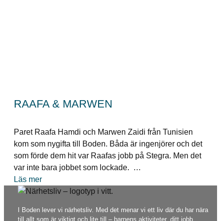
RAAFA & MARWEN
Paret Raafa Hamdi och Marwen Zaidi från Tunisien
kom som nygifta till Boden. Båda är ingenjörer och det
som förde dem hit var Raafas jobb på Stegra. Men det
var inte bara jobbet som lockade. …
Läs mer
I Boden lever vi närhetsliv. Med det menar vi ett liv där du har nära
till allt som är viktigt och lite till – barnens aktiviteter, ditt jobb,