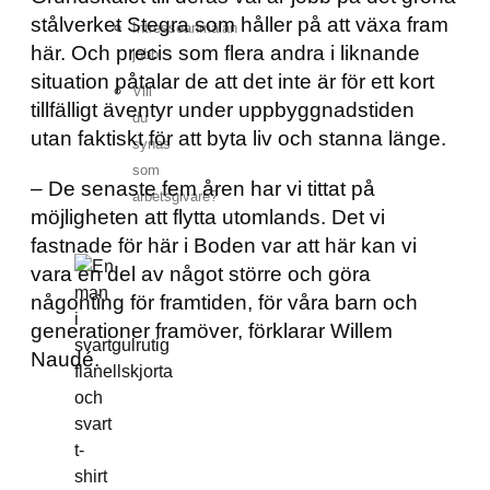
stålverket Stegra som håller på att växa fram
Intresseanmälan
här. Och precis som flera andra i liknande
jobb
situation påtalar de att det inte är för ett kort
Vill
tillfälligt äventyr under uppbyggnadstiden
du
utan faktiskt för att byta liv och stanna länge.
synas
som
– De senaste fem åren har vi tittat på
arbetsgivare?
möjligheten att flytta utomlands. Det vi
fastnade för här i Boden var att här kan vi
vara en del av något större och göra
någonting för framtiden, för våra barn och
generationer framöver, förklarar Willem
Naudé.