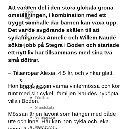
Jag
Att vara en del i den stora globala gröna
hjälper
omställningen, i kombination med ett
dig
tryggt samhälle där barnen kan växa upp.
på
vägen
Det var de avgörande skälen till att
hit.
sydafrikanska Annelie och Willem Naudé
Ta
sökte jobb på Stegra i Boden och startade
kontakt
ett nytt liv här tillsammans med sina två
små döttrar.
– Titta, ropar Alexia, 4,5 år, och vinkar glatt.
SKOLA
&
Hon tar på sig sin varma vintermössa och kör
FÖRSKOLA
runt med sin cykel i familjen Naudés nyköpta
Förskola
villa i Boden.
Grundskola
Mössan är en favorit som hänger med både
Gymnasium
ute och inne. Här kan hon cykla och leka
International
tryggt även utomhus.