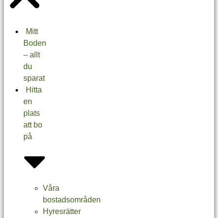
Mitt
Boden
– allt
du
sparat
Hitta
en
plats
att bo
på
Våra
bostadsområden
Hyresrätter