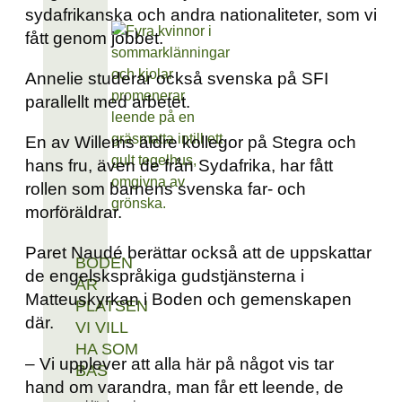
sydafrikanska och andra nationaliteter, som vi
fått genom jobbet.
Annelie studerar också svenska på SFI
parallellt med arbetet.
En av Willems äldre kollegor på Stegra och
hans fru, även de från Sydafrika, har fått
rollen som barnens svenska far- och
morföräldrar.
Paret Naudé berättar också att de uppskattar
BODEN
de engelskspråkiga gudstjänsterna i
ÄR
Matteuskyrkan i Boden och gemenskapen
PLATSEN
där.
VI VILL
HA SOM
– Vi upplever att alla här på något vis tar
BAS
hand om varandra, man får ett leende, de