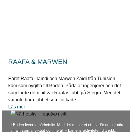
RAAFA & MARWEN
Paret Raafa Hamdi och Marwen Zaidi från Tunisien
kom som nygifta till Boden. Båda är ingenjörer och det
som förde dem hit var Raafas jobb på Stegra. Men det
var inte bara jobbet som lockade. …
Läs mer
I Boden lever vi närhetsliv. Med det menar vi ett liv där du har nära
till allt som är viktigt och lite till – barnens aktiviteter, ditt jobb,