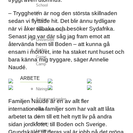
School
– Tryggheten är nog den största skillnaden
of
Boden
sedan vi flyttade hit. Det blir ännu tydligare
när vi åker tillbaka och besöker Sydafrika.
Vuxenutbildningen
Senast jag var där såg jag fram emot att
Universitet
återvända hem till Boden – att kunna gå
Boden
ensam i mörkret, inte ha staket runt huset och
Game
bara känna mig tryggare, säger Annelie
Camp
Naudé.
ARBETE
Näringsliv
Arbetsmarknaden
Familjen Naudé är en av allt fler
internationella familjer som har valt att låta
Jobba
arbetet ta dem till ett helt nytt liv på andra
på
sidan jordklotet, till Boden och Sverige.
Bodens
kommun
Grundskälet till deras val är jobb på det gröna