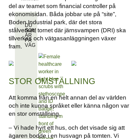
del av teamet som financial controller på
ekonomisidan. Båda jobbar ute på “site”,
Boden Industrial park, där det stora
DU
stålverket, tornet där järnsvampen (DRI) ska
SOM
ÄR
tillverkas och vätgasanläggningen växer
PÅ
VÄG
fram.
STOR OMSTÄLLNING
Att komma från en helt annan del av världen
och inte kunna språket eller känna någon var
en stor omställning.
– Vi hade hyrt ett hus, och det visade sig att
ägaren bodde i en husvagn på tomten. Vi