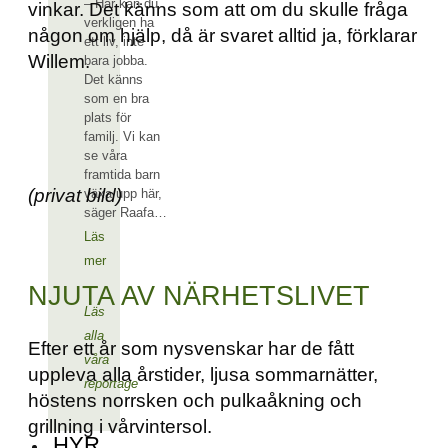
– Här kan du
vinkar. Det känns som att om du skulle fråga
verkligen ha
någon om hjälp, då är svaret alltid ja, förklarar
ett liv, inte
Willem.
bara jobba.
Det känns
som en bra
plats för
familj. Vi kan
se våra
framtida barn
(privat bild)
växa upp här,
säger Raafa…
Läs
mer
NJUTA AV NÄRHETSLIVET
Läs
alla
Efter ett år som nysvenskar har de fått
våra
uppleva alla årstider, ljusa sommarnätter,
reportage
höstens norrsken och pulkaåkning och
grillning i vårvintersol.
HYR