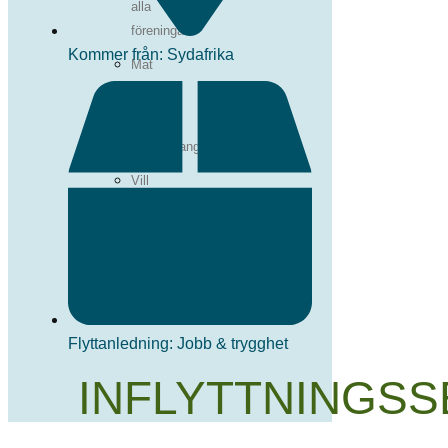
alla
föreningar
Kommer från: Sydafrika
Mat
och
nöje
Evenemangskalender
Vill
din
förening
synas
här?
Flyttanledning: Jobb & trygghet
INFLYTTNINGSS