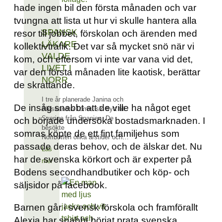
hade ingen bil den första månaden och var
tvungna att lista ut hur vi skulle hantera alla
SPANSK
resor till jobbet, förskolan och ärenden med
LÄKARE
kollektivtrafik. Det var så mycket snö när vi
VALDE
kom, och eftersom vi inte var vana vid det,
LIVET I
var den första månaden lite kaotisk, berättar
NORR
de skrattande.
I tre år planerade Janina och
De insåg snabbt att de ville ha något eget
Alessandro Torres sin flytt till
Sverige från Spanien. De
och började undersöka bostadsmarknaden. I
besökte
somras köpte de ett fint familjehus som
Norrbotten olika årstider och…
passade deras behov, och de älskar det. Nu
Läs
har de svenska körkort och är experter på
mer
Bodens secondhandbutiker och köp- och
säljsidor på facebook.
Barnen går i svensk förskola och framförallt
Alexia har snabbt börjat prata svenska.