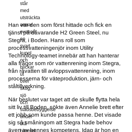
Han var den som först hittade och fick en
tjänst på dåvarande H2 Green Steel, nu
Stegra, i Boden. Hans roll som
processvatteningenjör inom Utility
Technology-teamet innebär att han hanterar
alla frågor som rör vattenrening inom Stegra,
från råvatten till avloppsvattenrening, inom
processerna för väteproduktion, järn- och
ståltillverkning.
När beslutet var taget att de skulle flytta hela
sitt liv till Boden, sökte även Annelie brett efter
ett jobb som kunde passa henne. Det visade
sig så småningom att Stegra hade behov
även av hennes kompetens. Idag är hon en