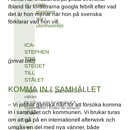
Ibland får föräldrarna googla febrilt efter vad
det är hon menar när hon på svenska
förklarar vad hon vill.
ICA-
STEPHEN
TOG
(privat bild)
STEGET
TILL
STÅLET
KOMMA IN I SAMHÄLLET
Stephen Sinnetts glada ansikte är
välkänt
för många som har besökt ICA
– Vi jobbar ganska hårt för att försöka komma
Supermarket i Boden de senaste
in i samhället och kommunen. Vi brukar turas
15 åren.…
om att gå på en internationell afterwork och
Läs
umgås en del med nya vänner, både
mer