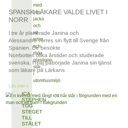
SPANSK LÄKARE VALDE LIVET I
NORR
I tre år planerade Janina och
Alessandro Torres sin flytt till Sverige från
Spanien. De besökte
Norrbotten olika årstider och studerade
svenska. I maj påbörjade Janina sin tjänst
som läkare på Lärkans
Läs mer »
ICA-
STEPHEN
TOG
STEGET
TILL
STÅLET