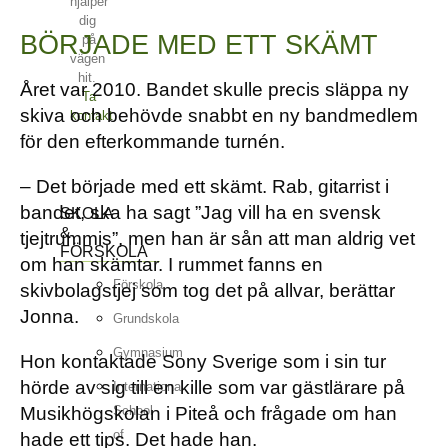
hjälper
dig
BÖRJADE MED ETT SKÄMT
på
vägen
hit.
Året var 2010. Bandet skulle precis släppa ny
Ta
skiva och behövde snabbt en ny bandmedlem
kontakt
för den efterkommande turnén.
– Det började med ett skämt. Rab, gitarrist i
bandet, ska ha sagt ”Jag vill ha en svensk
SKOLA
&
tjejtrummis”, men han är sån att man aldrig vet
FÖRSKOLA
om han skämtar. I rummet fanns en
Förskola
skivbolagstjej som tog det på allvar, berättar
Jonna.
Grundskola
Gymnasium
Hon kontaktade Sony Sverige som i sin tur
hörde av sig till en kille som var gästlärare på
International
Musikhögskolan i Piteå och frågade om han
School
of
hade ett tips. Det hade han.