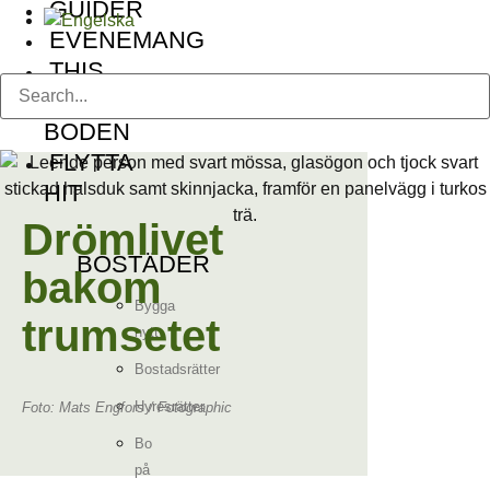
GUIDER
EVENEMANG
THIS
IS
BODEN
FLYTTA
HIT
Drömlivet
BOSTÄDER
bakom
Bygga
trumsetet
nytt
Bostadsrätter
Hyresrätter
Foto: Mats Engfors / Fotographic
Bo
på