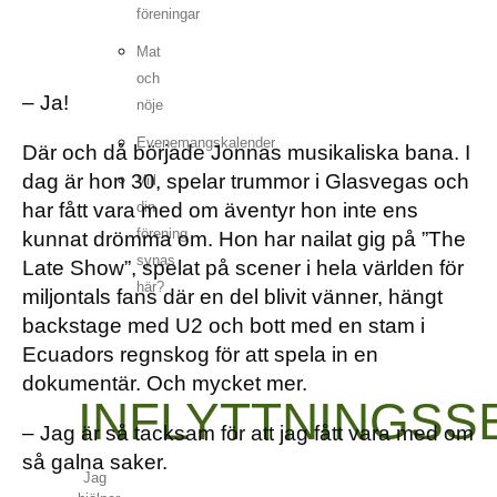
föreningar
Mat
och
– Ja!
nöje
Evenemangskalender
Där och då började Jonnas musikaliska bana. I
dag är hon 30, spelar trummor i Glasvegas och
Vill
har fått vara med om äventyr hon inte ens
din
förening
kunnat drömma om. Hon har nailat gig på ”The
synas
Late Show”, spelat på scener i hela världen för
här?
miljontals fans där en del blivit vänner, hängt
backstage med U2 och bott med en stam i
Ecuadors regnskog för att spela in en
dokumentär. Och mycket mer.
INFLYTTNINGSS
– Jag är så tacksam för att jag fått vara med om
så galna saker.
Jag