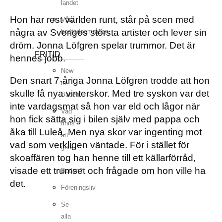
landet
Hon har rest världen runt, står på scen med
Våra
några av Sveriges största artister och lever sin
bostadsområden
dröm. Jonna Löfgren spelar trummor. Det är
FRITID
hennes jobb.
New
Den snart 7-åriga Jonna Löfgren trodde att hon
in
skulle få nya vinterskor. Med tre syskon var det
Boden
inte vardagsmat så hon var eld och lågor när
Vad
hon fick sätta sig i bilen själv med pappa och
finns
åka till Luleå. Men nya skor var ingenting mot
att
vad som verkligen väntade. För i stället för
göra
skoaffären tog han henne till ett källarförråd,
i
visade ett trumset och frågade om hon ville ha
Boden?
det.
Föreningsliv
Se
alla