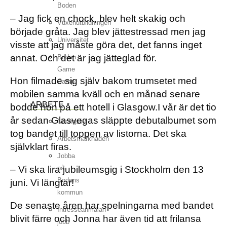
Boden
– Jag fick en chock, blev helt skakig och
Vuxenutbildningen
började gråta. Jag blev jättestressad men jag
Universitet
visste att jag måste göra det, det fanns inget
annat. Och det är jag jätteglad för.
Boden
Game
Hon filmade sig själv bakom trumsetet med
Camp
mobilen samma kväll och en månad senare
ARBETE
bodde hon på ett hotell i Glasgow.I vår är det tio
år sedan Glasvegas släppte debutalbumet som
Näringsliv
tog bandet till toppen av listorna. Det ska
Arbetsmarknaden
självklart firas.
Jobba
– Vi ska lira jubileumsgig i Stockholm den 13
på
Bodens
juni. Vi längtar!
kommun
De senaste åren har spelningarna med bandet
Intresseanmälan
blivit färre och Jonna har även tid att frilansa
jobb