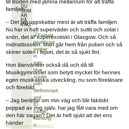
till Boden med jämna mellanrum för att träffa
DU
familjen.
SOM
ÄR
PÅ
– Det jag uppskattar mest är att träffa familjen.
VÄG
Nu har vi haft superväder och suttit och solat i
snön, det är superexotiskt i Glasgow. Och så
midnattssolen. Man går hem från puben och så
skiner solen i fejset, det är så sjukt fint.
Hon återvänder också då och då till
Musikgymnasiet som betytt mycket för hennes
egen musikaliska utveckling, nu som föreläsare
och förebild.
– Jag berättar om min väg och blir faktiskt
peppad av mig själv, har jag fått vara med om
den här sagan? Det är helt sjukt att det ens
händer
RELATERAT INNEHÅLL