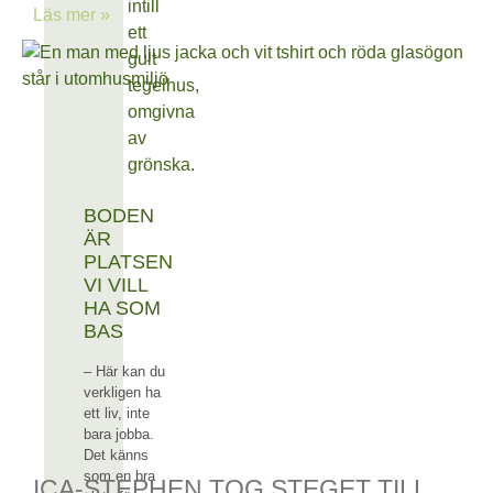
Läs mer »
BODEN
ÄR
PLATSEN
VI VILL
HA SOM
BAS
– Här kan du
verkligen ha
ett liv, inte
bara jobba.
Det känns
som en bra
ICA-STEPHEN TOG STEGET TILL