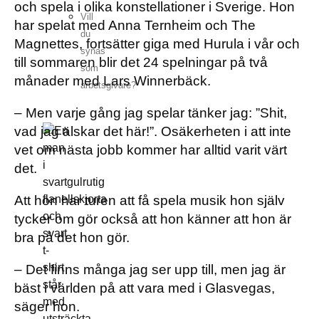
och spela i olika konstellationer i Sverige. Hon
Vill
har spelat med Anna Ternheim och The
du
Magnettes, fortsätter giga med Hurula i vår och
synas
till sommaren blir det 24 spelningar på två
som
månader med Lars Winnerbäck.
arbetsgivare?
– Men varje gång jag spelar tänker jag: ”Shit,
vad jag älskar det här!”. Osäkerheten i att inte
vet om nästa jobb kommer har alltid varit värt
det.
Att hon har turen att få spela musik hon själv
tycker om gör också att hon känner att hon är
bra på det hon gör.
– Det finns många jag ser upp till, men jag är
bäst i världen på att vara med i Glasvegas,
säger hon.