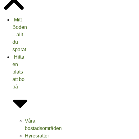
Mitt
Boden
– allt
du
sparat
Hitta
en
plats
att bo
på
Våra
bostadsområden
Hyresrätter