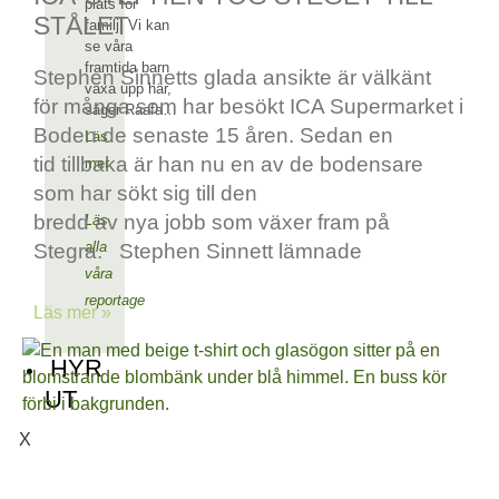
plats för
STÅLET
familj. Vi kan
se våra
framtida barn
Stephen Sinnetts glada ansikte är välkänt
växa upp här,
för många som har besökt ICA Supermarket i
säger Raafa…
Boden de senaste 15 åren. Sedan en
Läs
tid tillbaka är han nu en av de bodensare
mer
som har sökt sig till den
bredd av nya jobb som växer fram på
Läs
alla
Stegra. Stephen Sinnett lämnade
våra
reportage
Läs mer »
HYR
UT
X