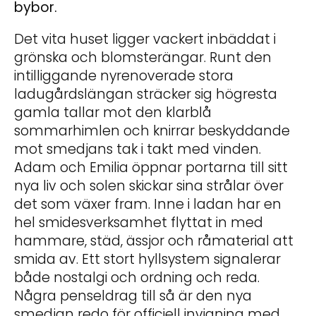
bybor.
Det vita huset ligger vackert inbäddat i
grönska och blomsterängar. Runt den
intilliggande nyrenoverade stora
ladugårdslängan sträcker sig högresta
gamla tallar mot den klarblå
sommarhimlen och knirrar beskyddande
mot smedjans tak i takt med vinden.
Adam och Emilia öppnar portarna till sitt
nya liv och solen skickar sina strålar över
det som växer fram. Inne i ladan har en
hel smidesverksamhet flyttat in med
hammare, städ, ässjor och råmaterial att
smida av. Ett stort hyllsystem signalerar
både nostalgi och ordning och reda.
Några penseldrag till så är den nya
smedjan redo för officiell invigning med