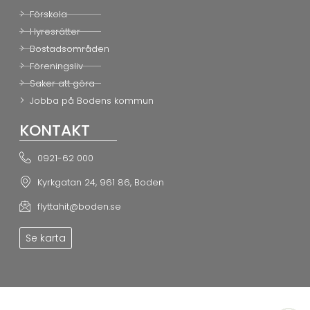
Förskola
Hyresrätter
Bostadsområden
Föreningsliv
Saker att göra
Jobba på Bodens kommun
KONTAKT
0921-62 000
Kyrkgatan 24, 961 86, Boden
flyttahit@boden.se
Se karta