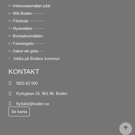
Intresseanmälan jobb
Mitt Boden
Förskola
Hyresrätter
Bostadsområden
Föreningsliv
Saker att göra
Jobba på Bodens kommun
KONTAKT
0921-62 000
Kyrkgatan 24, 961 86, Boden
flyttahit@boden.se
Se karta