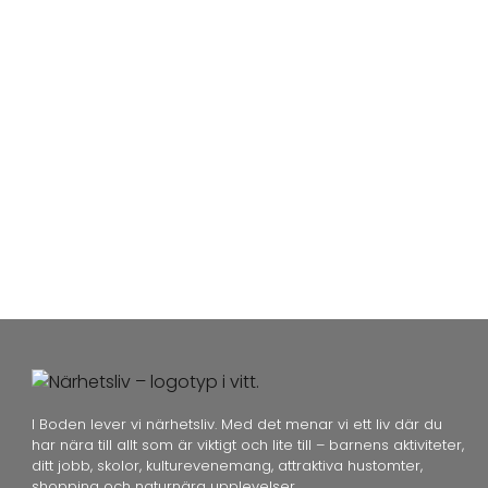
I Boden lever vi närhetsliv. Med det menar vi ett liv där du
har nära till allt som är viktigt och lite till – barnens aktiviteter,
ditt jobb, skolor, kulturevenemang, attraktiva hustomter,
shopping och naturnära upplevelser.