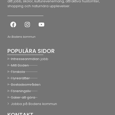
ditt jobb, skolor, kulturevenemang, attraktiva hustomter,
shopping och naturnära upplevelser.
Av Bodens kommun
POPULÄRA SIDOR
Intresseanmälan jobb
Mitt Boden
Förskola
Hyresrätter
Bostadsområden
Föreningsliv
Saker att göra
Jobba på Bodens kommun
KONTAKT