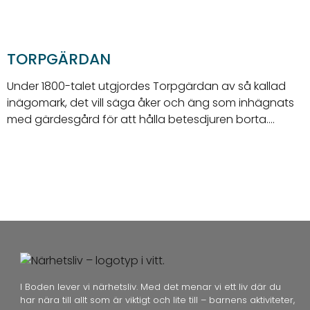
TORPGÄRDAN
Under 1800-talet utgjordes Torpgärdan av så kallad
F
inägomark, det vill säga åker och äng som inhägnats
1
med gärdesgård för att hålla betesdjuren borta.…
f
I Boden lever vi närhetsliv. Med det menar vi ett liv där du
har nära till allt som är viktigt och lite till – barnens aktiviteter,