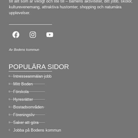
till allt som är viktigt och lite till – barnens aktiviteter, ditt jobb, skolor,
kulturevenemang, attraktiva hustomter, shopping och naturnära
upplevelser.
Av Bodens kommun
POPULÄRA SIDOR
Intresseanmälan jobb
Mitt Boden
Förskola
Hyresrätter
Bostadsområden
Föreningsliv
Saker att göra
Jobba på Bodens kommun