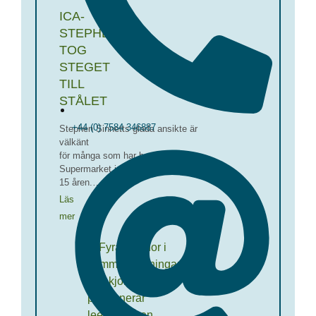
ICA-
STEPHEN
TOG
STEGET
TILL
STÅLET
+44 (0) 7584 346887
Stephen Sinnetts glada ansikte är
välkänt
för många som har besökt ICA
Supermarket i Boden de senaste
15 åren.…
Läs
mer