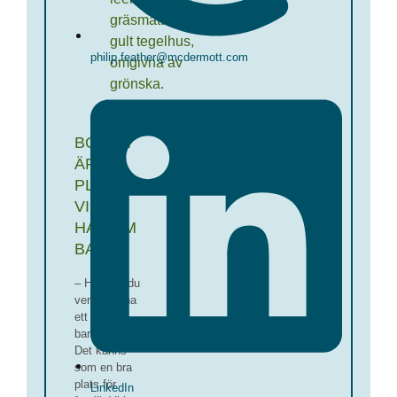
philip.feather@mcdermott.com
BODEN
ÄR
PLATSEN
VI VILL
HA SOM
BAS
– Här kan du
verkligen ha
ett liv, inte
bara jobba.
Det känns
som en bra
plats för
LinkedIn