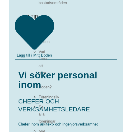
bostadsområden
FRITID
New
in
Boden
Vad
Lägg till i Mitt Boden
finns
att
Vi söker personal
göra
i
inom
Boden?
Föreningsliv
CHEFER OCH
Se
VERKSAMHETSLEDARE
alla
föreningar
Chefer inom arkitekt- och ingenjörsverksamhet
Mat