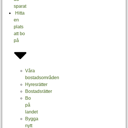
sparat
Hitta
en
plats
att bo
på
Våra
bostadsområden
Hyresrätter
Bostadsrätter
Bo
på
landet
Bygga
nytt