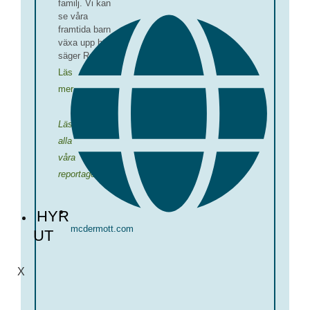
familj. Vi kan
se våra
framtida barn
växa upp här,
säger Raafa…
Läs
mer
Läs
alla
våra
reportage
HYR
mcdermott.com
UT
X