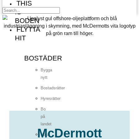
THIS
IS
BODEN
FLYTTA
HIT
BOSTÄDER
Bygga
nytt
Bostadsrätter
Hyresrätter
Bo
på
landet
McDermott
Våra