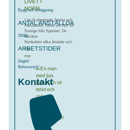
LIVET I
NORR
Bygg och anläggning
I tre år planerade Janina och
ANTAL ANSTÄLLDA
Alessandro Torres sin flytt till
Sverige från Spanien. De
35000
besökte
Norrbotten olika årstider och…
ARBETSTIDER
Läs
mer
Dagtid
Behovsstyrt
Kontakt