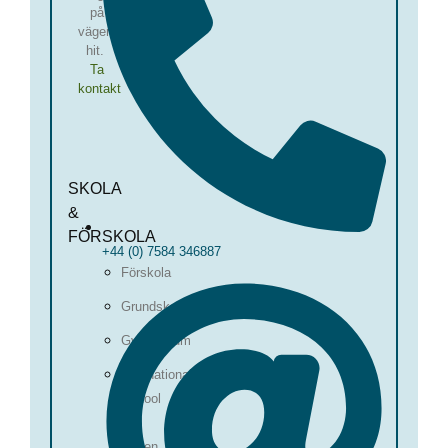
på
vägen
hit.
Ta
kontakt
SKOLA
&
FÖRSKOLA
+44 (0) 7584 346887
Förskola
Grundskola
Gymnasium
International
School
of
Boden