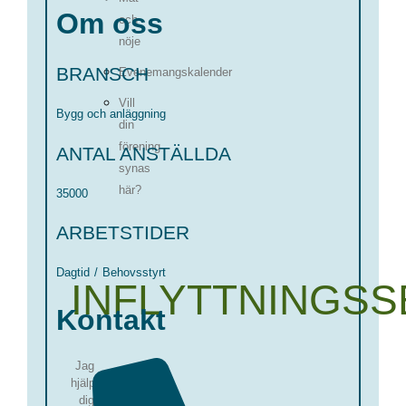
Om oss
och
nöje
BRANSCH
Evenemangskalender
Vill
Bygg och anläggning
din
förening
ANTAL ANSTÄLLDA
synas
här?
35000
ARBETSTIDER
Dagtid
/
Behovsstyrt
INFLYTTNINGSS
Kontakt
Jag
hjälper
dig