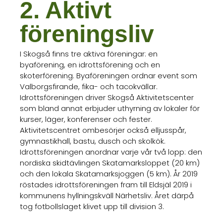
2. Aktivt
föreningsliv
I Skogså finns tre aktiva föreningar: en
byaförening, en idrottsförening och en
skoterförening. Byaföreningen ordnar event som
Valborgsfirande, fika- och tacokvällar.
Idrottsföreningen driver Skogså Aktivitetscenter
som bland annat erbjuder uthyrning av lokaler för
kurser, läger, konferenser och fester.
Aktivitetscentret ombesörjer också elljusspår,
gymnastikhall, bastu, dusch och skolkök.
Idrottsföreningen anordnar varje vår två lopp: den
nordiska skidtävlingen Skatamarksloppet (20 km)
och den lokala Skatamarksjoggen (5 km). År 2019
röstades idrottsföreningen fram till Eldsjäl 2019 i
kommunens hyllningskväll Närhetsliv. Året därpå
tog fotbollslaget klivet upp till division 3.