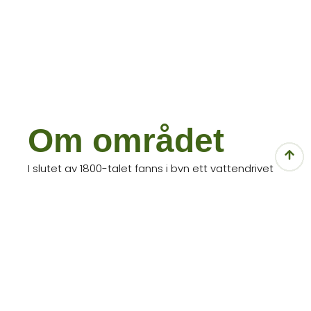
Om området
I slutet av 1800-talet fanns i byn ett vattendrivet
sågverk, kvarn, mejeri och en herrgård.
Tongivande verksamhet idag utgörs av Skogså
Aktivitetscentrum som 2017 nominerades till Årets
landsbygdsföretagare vid Näringslivsgalan.
FINNS I OMRÅDET
Fiber
/
Länstrafik
/
ÅVS
/
Förskola
/
Bad- och fiskesjö
/
Skoterspår