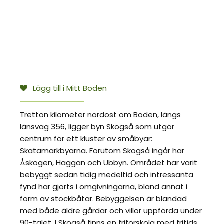
Lägg till i Mitt Boden
Tretton kilometer nordost om Boden, längs
länsväg 356, ligger byn Skogså som utgör
centrum för ett kluster av småbyar:
Skatamarkbyarna. Förutom Skogså ingår här
Åskogen, Häggan och Ubbyn. Området har varit
bebyggt sedan tidig medeltid och intressanta
fynd har gjorts i omgivningarna, bland annat i
form av stockbåtar. Bebyggelsen är blandad
med både äldre gårdar och villor uppförda under
90-talet. I Skogså finns en friförskola med fritids,