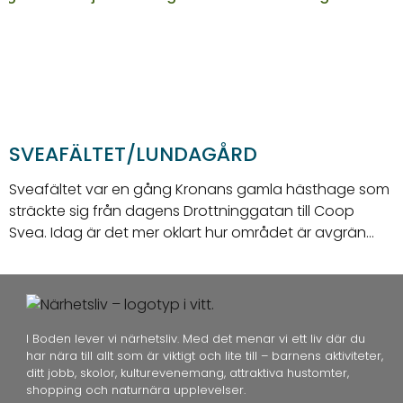
SVEAFÄLTET/LUNDAGÅRD
Sveafältet var en gång Kronans gamla hästhage som
P
sträckte sig från dagens Drottninggatan till Coop
h
Svea. Idag är det mer oklart hur området är avgrän…
n
I Boden lever vi närhetsliv. Med det menar vi ett liv där du
har nära till allt som är viktigt och lite till – barnens aktiviteter,
ditt jobb, skolor, kulturevenemang, attraktiva hustomter,
shopping och naturnära upplevelser.