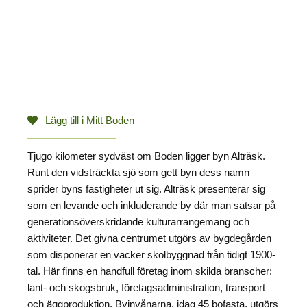
Lägg till i Mitt Boden
Tjugo kilometer sydväst om Boden ligger byn Alträsk.
Runt den vidsträckta sjö som gett byn dess namn
sprider byns fastigheter ut sig. Alträsk presenterar sig
som en levande och inkluderande by där man satsar på
generationsöverskridande kulturarrangemang och
aktiviteter. Det givna centrumet utgörs av bygdegården
som disponerar en vacker skolbyggnad från tidigt 1900-
tal. Här finns en handfull företag inom skilda branscher:
lant- och skogsbruk, företagsadministration, transport
och äggproduktion. Byinvånarna, idag 45 bofasta, utgörs