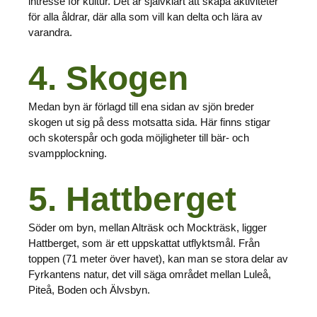
intresse för kultur. Det är självklart att skapa aktiviteter
för alla åldrar, där alla som vill kan delta och lära av
varandra.
4. Skogen
Medan byn är förlagd till ena sidan av sjön breder
skogen ut sig på dess motsatta sida. Här finns stigar
och skoterspår och goda möjligheter till bär- och
svampplockning.
5. Hattberget
Söder om byn, mellan Alträsk och Mockträsk, ligger
Hattberget, som är ett uppskattat utflyktsmål. Från
toppen (71 meter över havet), kan man se stora delar av
Fyrkantens natur, det vill säga området mellan Luleå,
Piteå, Boden och Älvsbyn.