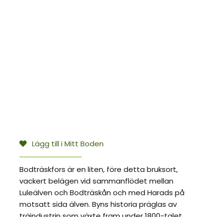
Lägg till i Mitt Boden
Bodträskfors är en liten, före detta bruksort,
vackert belägen vid sammanflödet mellan
Luleälven och Bodträskån och med Harads på
motsatt sida älven. Byns historia präglas av
träindustrin som växte fram under 1800-talet,