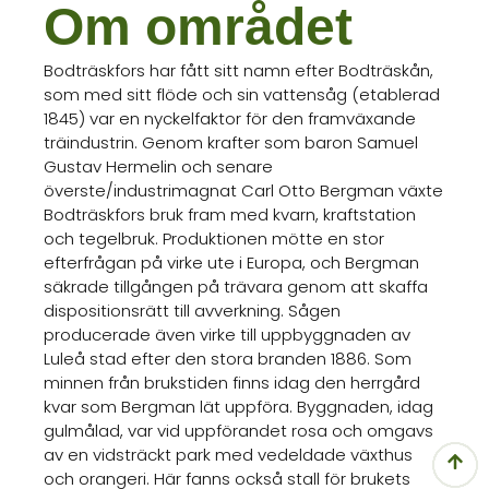
Om området
Bodträskfors har fått sitt namn efter Bodträskån,
som med sitt flöde och sin vattensåg (etablerad
1845) var en nyckelfaktor för den framväxande
träindustrin. Genom krafter som baron Samuel
Gustav Hermelin och senare
överste/industrimagnat Carl Otto Bergman växte
Bodträskfors bruk fram med kvarn, kraftstation
och tegelbruk. Produktionen mötte en stor
efterfrågan på virke ute i Europa, och Bergman
säkrade tillgången på trävara genom att skaffa
dispositionsrätt till avverkning. Sågen
producerade även virke till uppbyggnaden av
Luleå stad efter den stora branden 1886. Som
minnen från brukstiden finns idag den herrgård
kvar som Bergman lät uppföra. Byggnaden, idag
gulmålad, var vid uppförandet rosa och omgavs
av en vidsträckt park med vedeldade växthus
och orangeri. Här fanns också stall för brukets