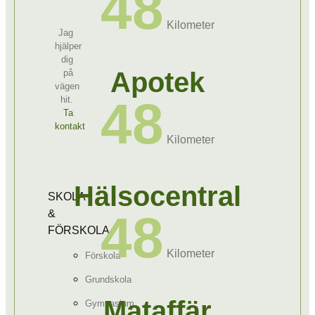
48
Kilometer
Jag
hjälper
dig
Apotek
på
vägen
48
hit.
Ta
kontakt
Kilometer
Hälsocentral
SKOLA
48
&
FÖRSKOLA
Kilometer
Förskola
Grundskola
Mataffär
Gymnasium