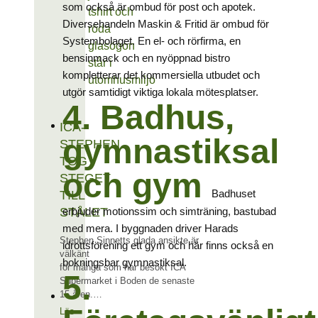
som också är ombud för post och apotek.
Diversehandeln Maskin & Fritid är ombud för
Systembolaget. En el- och rörfirma, en
bensinmack och en nyöppnad bistro
kompletterar det kommersiella utbudet och
utgör samtidigt viktiga lokala mötesplatser.
4. Badhus,
ICA-
gymnastiksal
STEPHEN
TOG
och gym
STEGET
Badhuset
TILL
erbjuder motionssim och simträning, bastubad
STÅLET
med mera. I byggnaden driver Harads
Stephen Sinnetts glada ansikte är
idrottsförening ett gym och här finns också en
välkänt
bokningsbar gymnastiksal.
för många som har besökt ICA
5.
Supermarket i Boden de senaste
15 åren.…
Läs