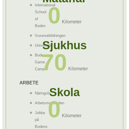
0
International
School
of
Kilometer
Boden
Vuxenutbildningen
Sjukhus
Universitet
70
Boden
Game
Kilometer
Camp
ARBETE
Skola
Näringsliv
0
Arbetsmarknaden
Jobba
Kilometer
på
Bodens