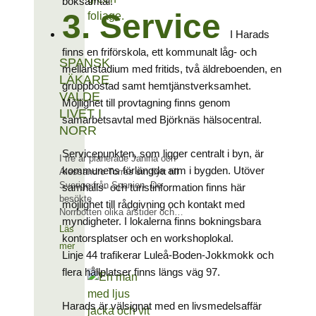
boksamtal.
3. Service
I Harads
finns en friförskola, ett kommunalt låg- och
SPANSK
mellanstadium med fritids, två äldreboenden, en
LÄKARE
gruppbostad samt hemtjänstverksamhet.
VALDE
Möjlighet till provtagning finns genom
LIVET I
samarbetsavtal med Björknäs hälsocentral.
NORR
Servicepunkten, som ligger centralt i byn, är
I tre år planerade Janina och
kommunens förlängda arm i bygden. Utöver
Alessandro Torres sin flytt till
Sverige från Spanien. De
samhälls- och turistinformation finns här
besökte
möjlighet till rådgivning och kontakt med
Norrbotten olika årstider och…
myndigheter. I lokalerna finns bokningsbara
Läs
kontorsplatser och en workshoplokal.
mer
Linje 44 trafikerar Luleå-Boden-Jokkmokk och
flera hållplatser finns längs väg 97.
Harads är välsignat med en livsmedelsaffär