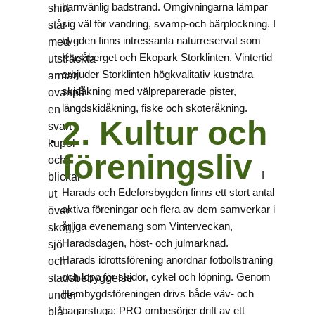
barnvänlig badstrand. Omgivningarna lämpar
sig väl för vandring, svamp-och bärplockning. I
bygden finns intressanta naturreservat som
Klusåberget och Ekopark Storklinten. Vintertid
erbjuder Storklinten högkvalitativ kustnära
skidåkning med välpreparerade pister,
längdskidåkning, fiske och skoteråkning.
2. Kultur och
föreningsliv
I
Harads och Edeforsbygden finns ett stort antal
aktiva föreningar och flera av dem samverkar i
årliga evenemang som Vinterveckan,
Haradsdagen, höst- och julmarknad.
Harads idrottsförening anordnar fotbollsträning
och lopp för skidor, cykel och löpning. Genom
Hembygdsföreningen drivs både väv- och
bagarstuga; PRO ombesörjer drift av ett