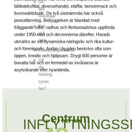
Se
biblioteksfilial, diversehandel, elaffär, bensinmack och
alla
livsmedelsbutik. De två sistnämnda har också
föreningar
postutlämning. Bebyggelsen är blandad med
Mat
friliggande villor, radhus och flerbostadshus uppförda
och
under 1950-talet och decennierna därefter. Harads
nöje
utmärks av sitt dynamiska näringsliv och rika kultur-
och föreningsliv. Andan i bygden beskrivs ofta som
Evenemangskalender
öppen, kreativ och hjälpsam. Drygt 600 personer är
Vill
bosatta här och en femtedel av invånarna är
din
asylsökande eller nyanlända.
förening
synas
här?
Centrum
INFLYTTNINGSS