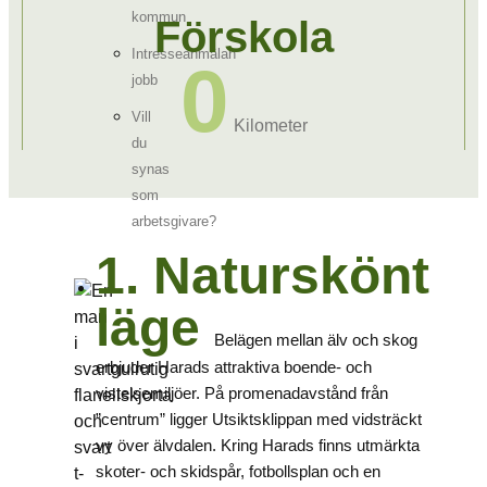
kommun
Förskola
Intresseanmälan
0
jobb
Vill
Kilometer
du
synas
som
arbetsgivare?
1. Naturskönt
läge
Belägen mellan älv och skog
erbjuder Harads attraktiva boende- och
vistelsemiljöer. På promenadavstånd från
”centrum” ligger Utsiktsklippan med vidsträckt
vy över älvdalen. Kring Harads finns utmärkta
skoter- och skidspår, fotbollsplan och en