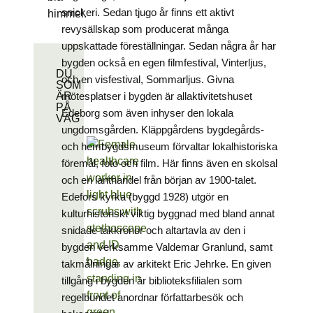
snickeri. Sedan tjugo år finns ett aktivt
revysällskap som producerat många
uppskattade föreställningar. Sedan några år har
bygden också en egen filmfestival, Vinterljus,
DU
och en visfestival, Sommarljus. Givna
SOM
mötesplatser i bygden är allaktivitetshuset
ÄR
PÅ
Edeborg som även inhyser den lokala
VÄG
ungdomsgården. Kläppgårdens bygdegårds-
och hembygdsmuseum förvaltar lokalhistoriska
föremål, foto och film. Här finns även en skolsal
och en lanthandel från början av 1900-talet.
Edefors kyrka (byggd 1928) utgör en
kulturhistoriskt viktig byggnad med bland annat
snidade takkronor och altartavla av den i
bygden verksamme Valdemar Granlund, samt
takmålningar av arkitekt Eric Jehrke. En given
tillgång i bygden är biblioteksfilialen som
regelbundet anordnar författarbesök och