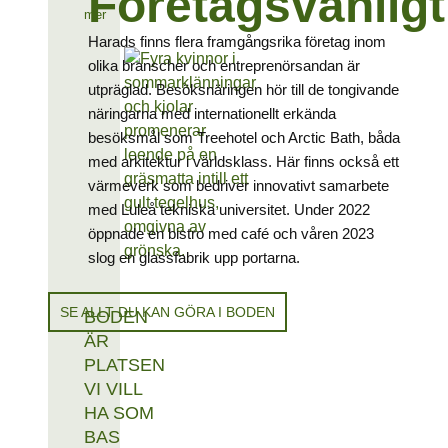
Företagsvänligt
mer
Harads finns flera framgångsrika företag inom
olika branscher och entreprenörsandan är
utpräglad. Besöksnäringen hör till de tongivande
näringarna med internationellt erkända
besöksmål som Treehotel och Arctic Bath, båda
med arkitektur i världsklass. Här finns också ett
värmeverk som bedriver innovativt samarbete
med Luleå tekniska universitet. Under 2022
öppnade en bistro med café och våren 2023
slog en glassfabrik upp portarna.
SE ALLT DU KAN GÖRA I BODEN
BODEN
ÄR
PLATSEN
VI VILL
HA SOM
BAS