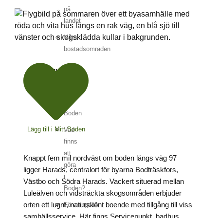
på
landet
Våra
bostadsområden
FRITID
New
in
Boden
Lägg till i Mitt Boden
Vad
finns
att
Knappt fem mil nordväst om boden längs väg 97
göra
ligger Harads, centralort för byarna Bodträskfors,
i
Västbo och Södra Harads. Vackert situerad mellan
Boden?
Luleälven och vidsträckta skogsområden erbjuder
orten ett lugnt, naturskönt boende med tillgång till viss
Föreningsliv
samhällsservice. Här finns Servicepunkt, badhus,