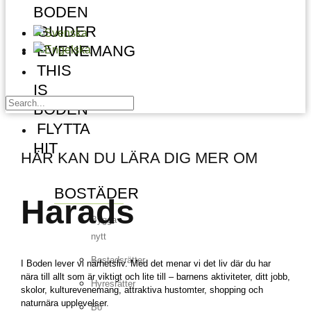
BODEN
GUIDER
EVENEMANG
THIS
IS
BODEN
FLYTTA
HIT
HÄR KAN DU LÄRA DIG MER OM
BOSTÄDER
Harads
Bygga
nytt
Bostadsrätter
I Boden lever vi närhetsliv. Med det menar vi det liv där du har
nära till allt som är viktigt och lite till – barnens aktiviteter, ditt jobb,
Hyresrätter
skolor, kulturevenemang, attraktiva hustomter, shopping och
naturnära upplevelser.
Bo