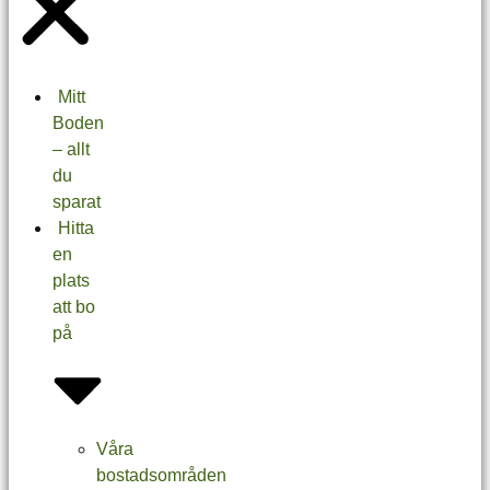
Mitt
Boden
– allt
du
sparat
Hitta
en
plats
att bo
på
Våra
bostadsområden