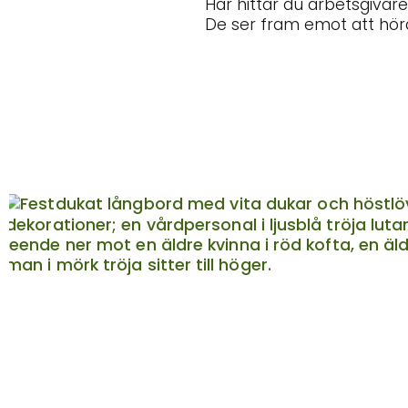
Här hittar du arbetsgivar
De ser fram emot att höra