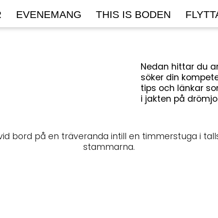
R
EVENEMANG
THIS IS BODEN
FLYTT
Nedan hittar du a
söker din kompeten
tips och länkar s
i jakten på drömjob