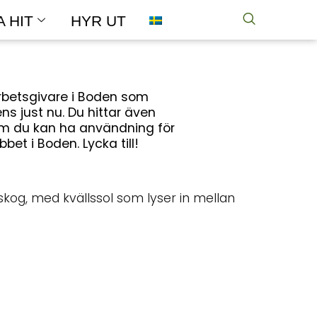
A HIT
HYR UT
rbetsgivare i Boden som
s just nu. Du hittar även
om du kan ha användning för
bet i Boden. Lycka till!