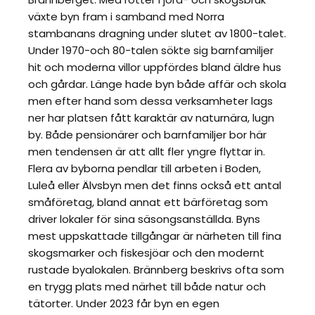
växte byn fram i samband med Norra
stambanans dragning under slutet av 1800-talet.
Under 1970-och 80-talen sökte sig barnfamiljer
hit och moderna villor uppfördes bland äldre hus
och gårdar. Länge hade byn både affär och skola
men efter hand som dessa verksamheter lags
ner har platsen fått karaktär av naturnära, lugn
by. Både pensionärer och barnfamiljer bor här
men tendensen är att allt fler yngre flyttar in.
Flera av byborna pendlar till arbeten i Boden,
Luleå eller Älvsbyn men det finns också ett antal
småföretag, bland annat ett bärföretag som
driver lokaler för sina säsongsanställda. Byns
mest uppskattade tillgångar är närheten till fina
skogsmarker och fiskesjöar och den modernt
rustade byalokalen. Brännberg beskrivs ofta som
en trygg plats med närhet till både natur och
tätorter. Under 2023 får byn en egen