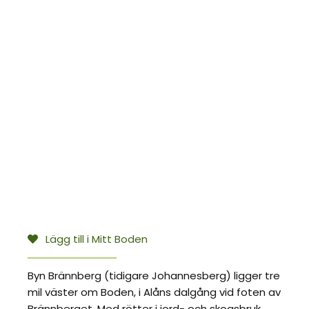
Lägg till i Mitt Boden
Byn Brännberg (tidigare Johannesberg) ligger tre
mil väster om Boden, i Alåns dalgång vid foten av
Brännberget. Med rötter i jord- och skogsbruk