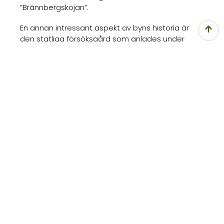
”Brännbergskojan”.
En annan intressant aspekt av byns historia är
den statliga försöksgård som anlades under
tidigt 1900-tal. Vid denna tid sågs det som en
viktig uppgift för staten att hitta metoder för
uppodling av myrmark. Försöksgården var
framgångsrik och lockade elever från hela landet.
Också jordbrukarna vid kolonaten erbjöds arbete
här. I slutet av 30-talet övergick gården till
Lantbrukshögskolan, som drev verksamheten
vidare fram till 1957.
Idag är det bärplockningen som sätter sin prägel
på byn. Under juli månad kommer många
bärplockare hit för att skörda hjortron, blåbär och
lingon.
FINNS I OMRÅDET