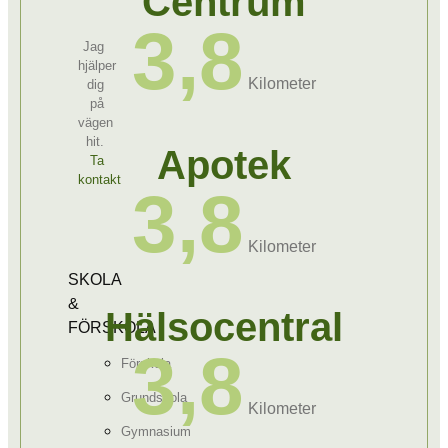
Centrum
3,8
Jag
hjälper
Kilometer
dig
på
vägen
hit.
Apotek
Ta
kontakt
3,8
Kilometer
SKOLA
&
Hälsocentral
FÖRSKOLA
3,8
Förskola
Grundskola
Kilometer
Gymnasium