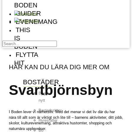
BODEN
GUIDER
EVENEMANG
THIS
IS
BODEN
FLYTTA
HIT
HÄR KAN DU LÄRA DIG MER OM
BOSTÄDER
Svartbjörnsbyn
Bygga
nytt
Bostadsrätter
I Boden lever vi närhetsliv. Med det menar vi det liv där du har
nära till allt som är viktigt och lite till – barnens aktiviteter, ditt jobb,
Hyresrätter
skolor, kulturevenemang, attraktiva hustomter, shopping och
naturnära upplevelser.
Bo