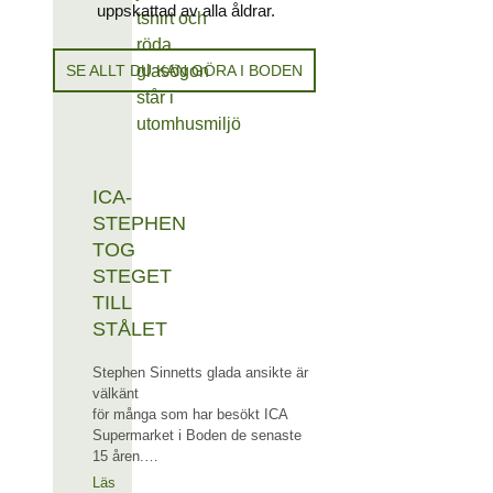
uppskattad av alla åldrar.
SE ALLT DU KAN GÖRA I BODEN
ICA-
STEPHEN
TOG
STEGET
TILL
STÅLET
Stephen Sinnetts glada ansikte är
välkänt
för många som har besökt ICA
Supermarket i Boden de senaste
15 åren.…
Läs