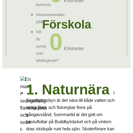
Kilometer
kommun
Intresseanmälan
Förskola
jobb
0
Vill
du
synas
Kilometer
som
arbetsgivare?
1. Naturnära
I
Svartbjörnsbyn är det nära till både vatten och
skog. Bad- och fiskesjöar finns på
gångavstånd. Sommartid är det gott om
bastuflottar på Buddbyträsket och på vintern
dras skidspår runt hela sjön. Skoterförare kan