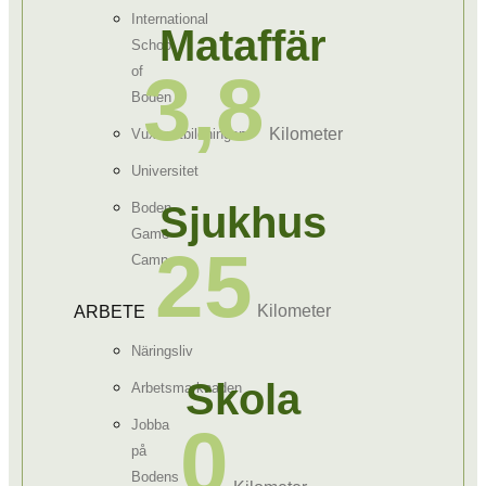
International
Mataffär
School
3,8
of
Boden
Kilometer
Vuxenutbildningen
Universitet
Sjukhus
Boden
Game
25
Camp
Kilometer
ARBETE
Näringsliv
Skola
Arbetsmarknaden
0
Jobba
på
Bodens