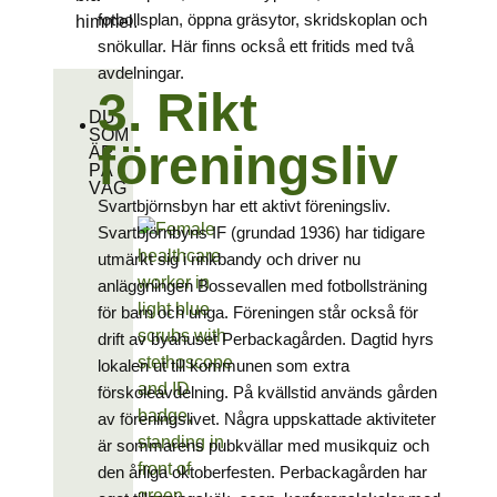
fotbollsplan, öppna gräsytor, skridskoplan och
snökullar. Här finns också ett fritids med två
avdelningar.
3. Rikt
DU
SOM
föreningsliv
ÄR
PÅ
VÄG
Svartbjörnsbyn har ett aktivt föreningsliv.
Svartbjörnbyns IF (grundad 1936) har tidigare
utmärkt sig i rinkbandy och driver nu
anläggningen Bossevallen med fotbollsträning
för barn och unga. Föreningen står också för
drift av byahuset Perbackagården. Dagtid hyrs
lokalen ut till kommunen som extra
förskoleavdelning. På kvällstid används gården
av föreningslivet. Några uppskattade aktiviteter
är sommarens pubkvällar med musikquiz och
den årliga oktoberfesten. Perbackagården har