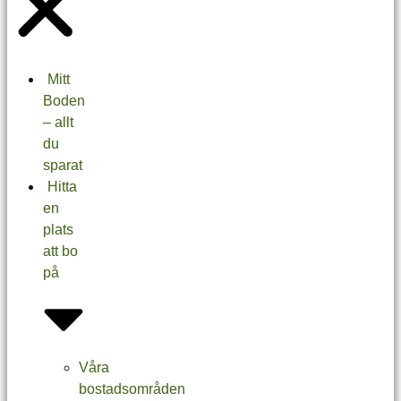
Mitt
Boden
– allt
du
sparat
Hitta
en
plats
att bo
på
Våra
bostadsområden