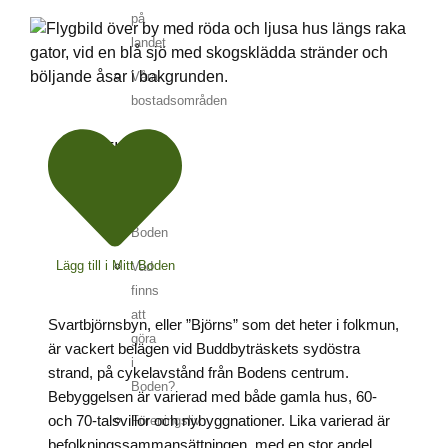
på
landet
Våra
bostadsområden
FRITID
New
in
Boden
Lägg till i Mitt Boden
Vad
finns
att
Svartbjörnsbyn, eller ”Björns” som det heter i folkmun,
göra
är vackert belägen vid Buddbyträskets sydöstra
i
strand, på cykelavstånd från Bodens centrum.
Boden?
Bebyggelsen är varierad med både gamla hus, 60-
och 70-talsvillor och nybyggnationer. Lika varierad är
Föreningsliv
befolkningssammansättningen, med en stor andel