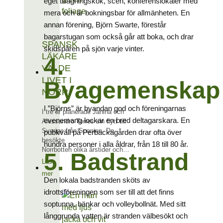
eget tillagningskök, scen, konferenslokaler med
mera och är bokningsbar för allmänheten. En
annan förening, Björn Swarte, förestår
bagarstugan som också går att boka, och drar
SPANSK
skidspåren på sjön varje vinter.
LÄKARE
4.
VALDE
LIVET I
Byagemenskap
NORR
I ”Björns” är byandan god och föreningarnas
I tre år planerade Janina och
evenemang lockar en bred deltagarskara. En
Alessandro Torres sin flytt till
Sverige från Spanien. De
pubkväll på Perbackagården drar ofta över
besökte
hundra personer i alla åldrar, från 18 till 80 år.
Norrbotten olika årstider och…
5. Badstrand
Läs
mer
Den lokala badstranden sköts av
idrottsföreningen som ser till att det finns
soptunna, bänkar och volleybollnät. Med sitt
långgrunda vatten är stranden välbesökt och