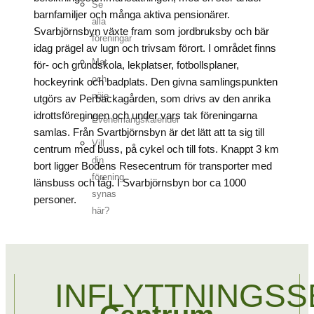
Se
barnfamiljer och många aktiva pensionärer.
alla
Svarbjörnsbyn växte fram som jordbruksby och bär
föreningar
idag prägel av lugn och trivsam förort. I området finns
Mat
för- och grundskola, lekplatser, fotbollsplaner,
och
hockeyrink och badplats. Den givna samlingspunkten
nöje
utgörs av Perbackagården, som drivs av den anrika
idrottsföreningen och under vars tak föreningarna
Evenemangskalender
samlas. Från Svartbjörnsbyn är det lätt att ta sig till
Vill
centrum med buss, på cykel och till fots. Knappt 3 km
din
bort ligger Bodens Resecentrum för transporter med
förening
länsbuss och tåg. I Svarbjörnsbyn bor ca 1000
synas
personer.
här?
INFLYTTNINGSS