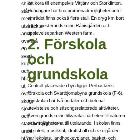
lätt köra till exempelvis Vittjärv och Storklinten.
Hundägare har fina promenadmöjligheter och i
området finns också flera stall. En dryg km bort
ligger westernridskolan Rånisgården och
upplevelseparken Western farm.
2. Förskola
och
grundskola
Centralt placerade i byn ligger Perbackens
förskola och Svartbjörnsbyns grundskola (F-6).
Förskolan har två portaler och betonar
utevistelse och säsongsrelaterade aktiviteter.
Även grundskolan tillvaratar närheten till naturen
och möjligheterna till utelärande. I skolan finns
bibliotek, musiksal, idrottshall och skolgården
har lekplats, landhockeyplaner, basket- och