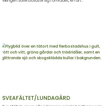
vikingen Säve bosatte sig i området, en an…
SVEAFÄLTET/LUNDAGÅRD